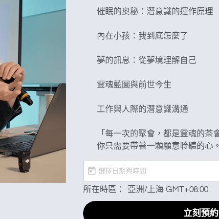
催眠的奧秘：潛意識的運作原理

內在小孩：我到底怎麼了

夢的訊息：從夢境理解自己

靈魂藍圖與前世今生

工作與人際的潛意識溝通

「每一次的聚會，都是靈魂的茶會
你只需要帶著一顆願意聆聽的心
所在時區：
亞洲/上海 GMT+08:00
立刻預約