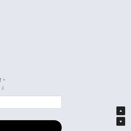
。

。」